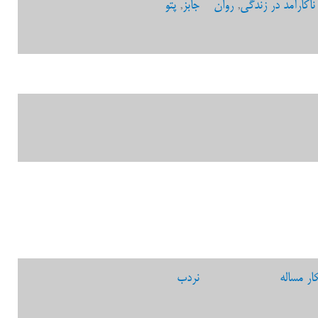
ناکارآمد در زندگی
,
روان
جابز
,
پتو
ار مساله
نردب