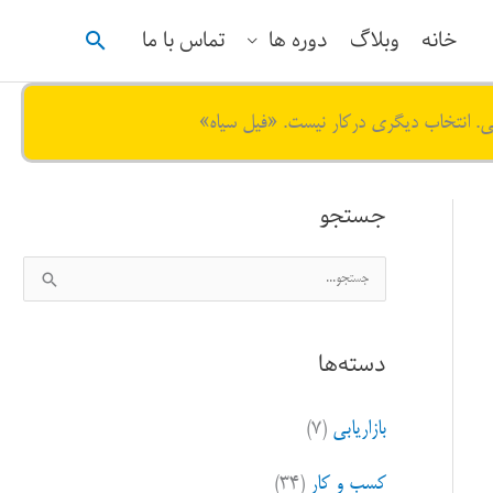
جستجو
خانه
وبلاگ
دوره ها
تماس با ما
ی. انتخاب دیگری درکار نیست. «فیل سیاه»
جستجو
ج
س
ت
دسته‌ها
ج
و
بازاریابی
(۷)
ب
ر
کسب و کار
(۳۴)