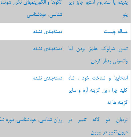
پدیده یا سندروم استیو جابز زیر
الگوها و الگوریتمهای تکرار شونده 
پتو
شناسی
,
خودشناسی
مساله چیست
دسته‌بندی نشده
تصور شرلوک هلمز بودن اما
دسته‌بندی نشده
واتسونی رفتار کردن
انتخابها و شناخت خود ، شاه
دسته‌بندی نشده
کلید چرا ،این گزینه آره و سایر
گزینه ها نه
نردبان دو گانه تغییر در
روان شناسی
,
خودشناسی
,
دوره شک
درون،تغییر در بیرون