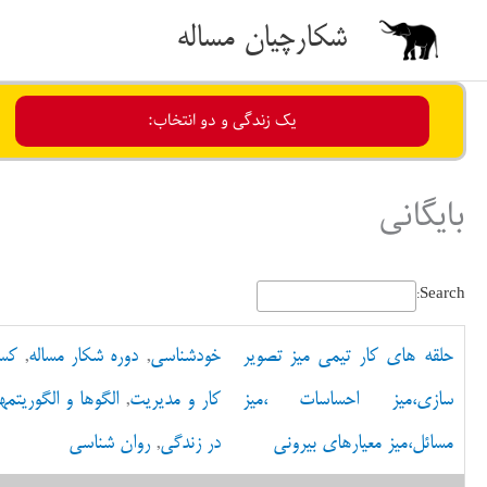
رش
شکارچیان مساله
ه
حتوا
یک زندگی و دو انتخاب:
بایگانی
Search:
حلقه های کار تیمی میز تصویر
خودشناسی
,
دوره شکار مساله
,
کسب
سازی،میز احساسات ،میز
کار و مدیریت
,
الگوها و الگوریتمه
مسائل،میز معیارهای بیرونی
در زندگی
,
روان شناسی