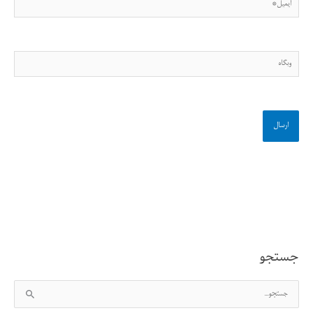
ایمیل*
وبگاه
جستجو
ج
س