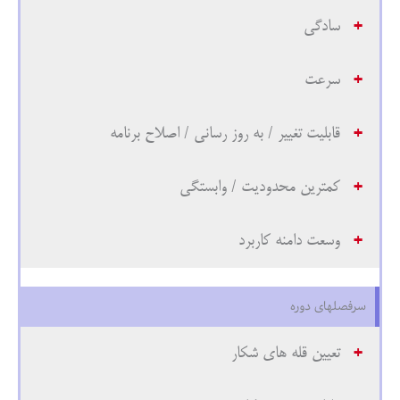
برای آن
سادگی
برنامه درست
سرعت
می‌کنید؟
2. آیا شما برای رسیدن به اهداف روی
توانمندیهایتان حساب می‌کنید؟
*
قابلیت تغییر / به روز رسانی / اصلاح برنامه
هرگز
آیا شما برای
کمترین محدودیت / وابستگی
بندرت
رسیدن به
وسعت دامنه کاربرد
گاهی
اهداف روی
اغلب
توانمندیهایتان
سرفصلهای دوره
همیشه
حساب
تعیین قله های شکار
می‌کنید؟