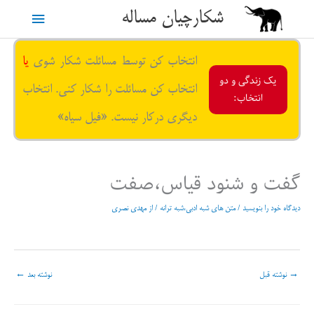
رش
شکارچیان مساله
فهرست
ه
حتوا
اصلی
انتخاب کن توسط مسائلت شکار شوی
یا
یک زندگی و دو
انتخاب کن مسائلت را شکار کنی. انتخاب
انتخاب:
دیگری درکار نیست. «فیل سیاه»
گفت و شنود قیاس،صفت
دیدگاه‌ خود را بنویسید
/
متن های شبه ادبی،شبه ترانه
/ از
مهدی نصری
→
نوشته قبل
نوشته بعد
←