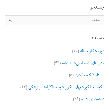
جستجو
ج
س
ت
دسته‌ها
ج
و
دوره شکار مساله
(۷۰)
ب
ر
متن های شبه ادبی،شبه ترانه
(۴۳)
ا
ی
داستانک، داستان
(۵)
:
الگوها و الگوریتمهای تکرار شونده ناکارآمد در زندگی
(۴۲)
دسته‌بندی نشده
(۲۸)