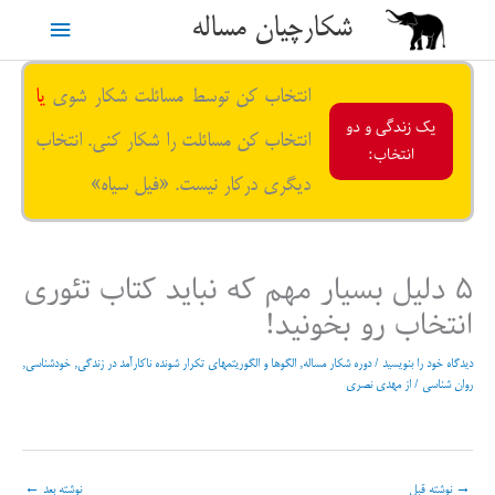
رش
شکارچیان مساله
فهرست
ه
حتوا
اصلی
انتخاب کن توسط مسائلت شکار شوی
یا
یک زندگی و دو
انتخاب کن مسائلت را شکار کنی. انتخاب
انتخاب:
دیگری درکار نیست. «فیل سیاه»
۵ دلیل بسیار مهم که نباید کتاب تئوری
انتخاب رو بخونید!
دیدگاه‌ خود را بنویسید
/
دوره شکار مساله
,
الگوها و الگوریتمهای تکرار شونده ناکارآمد در زندگی
,
خودشناسی
,
روان شناسی
/ از
مهدی نصری
→
نوشته قبل
نوشته بعد
←