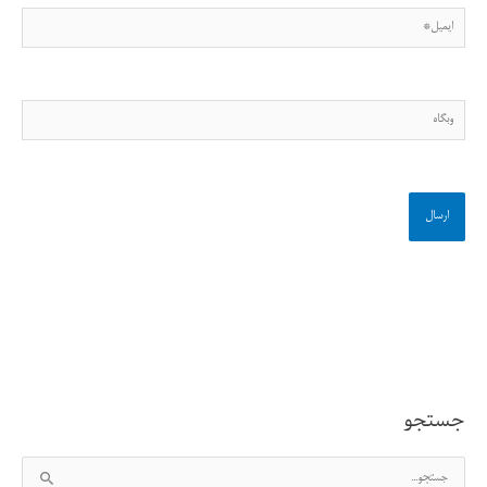
ایمیل*
وبگاه
جستجو
ج