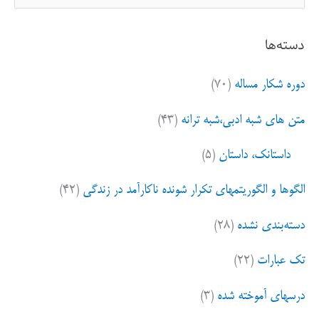
س
ت
دسته‌ها
ج
و
دوره شکار مساله
(۷۰)
ب
ر
متن های شبه ادبی،شبه ترانه
(۴۳)
ا
ی
داستانک، داستان
(۵)
:
الگوها و الگوریتمهای تکرار شونده ناکارآمد در زندگی
(۴۲)
دسته‌بندی نشده
(۲۸)
تک عبارات
(۲۲)
درسهای آموخته شده
(۳)