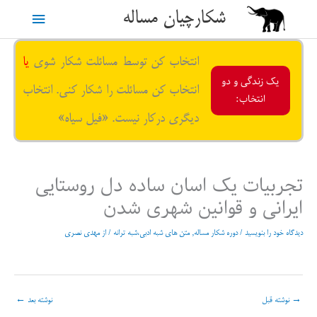
رش
شکارچیان مساله
فهرست
ه
حتوا
اصلی
انتخاب کن توسط مسائلت شکار شوی
یا
یک زندگی و دو
انتخاب کن مسائلت را شکار کنی. انتخاب
انتخاب:
دیگری درکار نیست. «فیل سیاه»
تجربیات یک اسان ساده دل روستایی
ایرانی و قوانین شهری شدن
دیدگاه‌ خود را بنویسید
/
دوره شکار مساله
,
متن های شبه ادبی،شبه ترانه
/ از
مهدی نصری
→
نوشته قبل
نوشته بعد
←