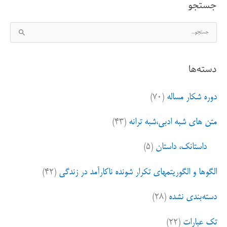
جستجو
ج
س
ت
دسته‌ها
ج
و
دوره شکار مساله
(۷۰)
ب
ر
متن های شبه ادبی،شبه ترانه
(۴۳)
ا
ی
داستانک، داستان
(۵)
:
الگوها و الگوریتمهای تکرار شونده ناکارآمد در زندگی
(۴۲)
دسته‌بندی نشده
(۲۸)
تک عبارات
(۲۲)