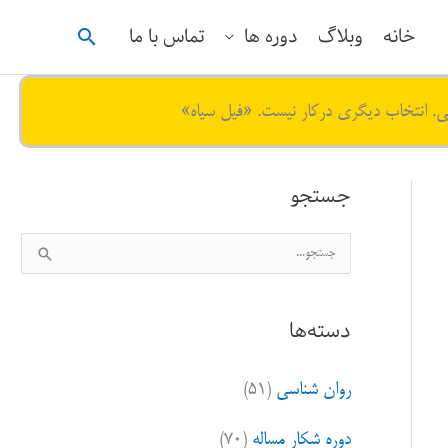
جستجو
خانه
وبلاگ
دوره ها
تماس با ما
ی. انتخاب دیگری درکار نیست. «فیل سیاه»
جستجو
ج
س
ت
دسته‌ها
ج
و
روان شناسی
(۵۱)
ب
ر
دوره شکار مساله
(۷۰)