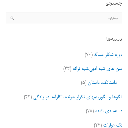
جستجو
ج
س
ت
دسته‌ها
ج
و
دوره شکار مساله
(۷۰)
ب
ر
متن های شبه ادبی،شبه ترانه
(۴۳)
ا
ی
داستانک، داستان
(۵)
:
الگوها و الگوریتمهای تکرار شونده ناکارآمد در زندگی
(۴۲)
دسته‌بندی نشده
(۲۸)
تک عبارات
(۲۲)