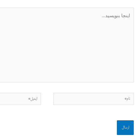
اینجا
بنویسید…
نام*
ایمیل*