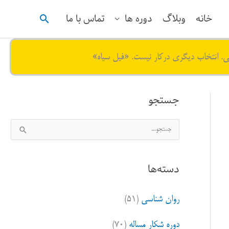
جستجو
خانه
وبلاگ
دوره ها
تماس با ما
ی. انتخاب دیگری درکار نیست. «فیل سیاه»
جستجو
ج
س
ت
دسته‌ها
ج
و
روان شناسی
(۵۱)
ب
ر
دوره شکار مساله
(۷۰)