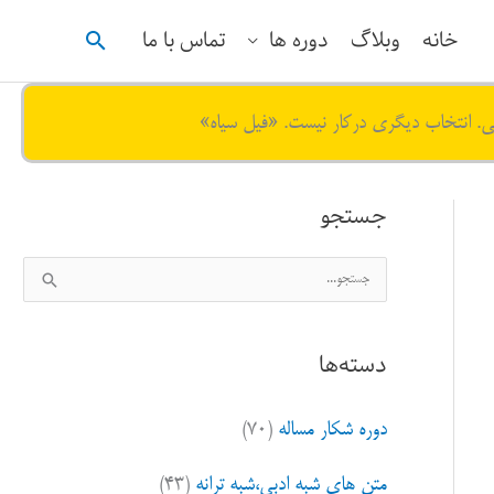
جستجو
خانه
وبلاگ
دوره ها
تماس با ما
ی. انتخاب دیگری درکار نیست. «فیل سیاه»
جستجو
ج
س
ت
دسته‌ها
ج
و
دوره شکار مساله
(۷۰)
ب
ر
متن های شبه ادبی،شبه ترانه
(۴۳)