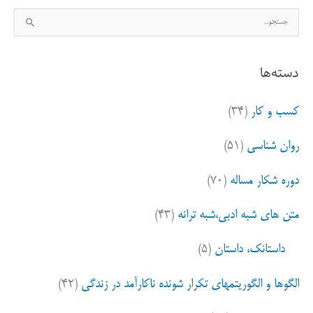
ج
س
ت
دسته‌ها
ج
و
کسب و کار
(۳۴)
ب
ر
روان شناسی
(۵۱)
ا
ی
دوره شکار مساله
(۷۰)
:
متن های شبه ادبی،شبه ترانه
(۴۳)
داستانک، داستان
(۵)
الگوها و الگوریتمهای تکرار شونده ناکارآمد در زندگی
(۴۲)