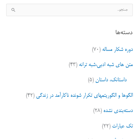
ج
س
ت
دسته‌ها
ج
و
دوره شکار مساله
(۷۰)
ب
ر
متن های شبه ادبی،شبه ترانه
(۴۳)
ا
ی
داستانک، داستان
(۵)
:
الگوها و الگوریتمهای تکرار شونده ناکارآمد در زندگی
(۴۲)
دسته‌بندی نشده
(۲۸)
تک عبارات
(۲۲)