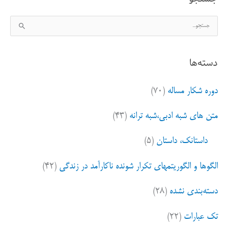
ج
س
ت
دسته‌ها
ج
و
دوره شکار مساله
(۷۰)
ب
ر
متن های شبه ادبی،شبه ترانه
(۴۳)
ا
ی
داستانک، داستان
(۵)
:
الگوها و الگوریتمهای تکرار شونده ناکارآمد در زندگی
(۴۲)
دسته‌بندی نشده
(۲۸)
تک عبارات
(۲۲)