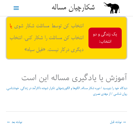
رش
شکارچیان مساله
فهرست
ه
حتوا
اصلی
انتخاب کن توسط مسائلت شکار شوی
یا
یک زندگی و دو
انتخاب کن مسائلت را شکار کنی. انتخاب
انتخاب:
دیگری درکار نیست. «فیل سیاه»
آموزش یا یادگیری مساله این است
دیدگاه‌ خود را بنویسید
/
دوره شکار مساله
,
الگوها و الگوریتمهای تکرار شونده ناکارآمد در زندگی
,
خودشناسی
,
روان شناسی
/ از
مهدی نصری
→
نوشته قبل
نوشته بعد
←