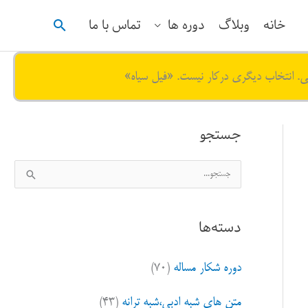
جستجو
خانه
وبلاگ
دوره ها
تماس با ما
ی. انتخاب دیگری درکار نیست. «فیل سیاه»
جستجو
ج
س
ت
دسته‌ها
ج
و
دوره شکار مساله
(۷۰)
ب
ر
متن های شبه ادبی،شبه ترانه
(۴۳)