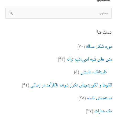
ج
س
ت
دسته‌ها
ج
و
دوره شکار مساله
(۷۰)
ب
ر
متن های شبه ادبی،شبه ترانه
(۴۳)
ا
ی
داستانک، داستان
(۵)
:
الگوها و الگوریتمهای تکرار شونده ناکارآمد در زندگی
(۴۲)
دسته‌بندی نشده
(۲۸)
تک عبارات
(۲۲)