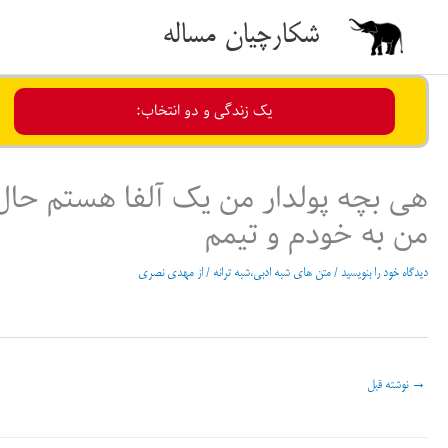
رش
شکارچیان مساله
ه
حتوا
یک زندگی و دو انتخاب:
هی بچه پولدار من یک آلفا هستم حال 
من به خودم و تیمم
دیدگاه‌ خود را بنویسید
/
متن های شبه ادبی،شبه ترانه
/ از
مهدی نصری
→
نوشته قبل