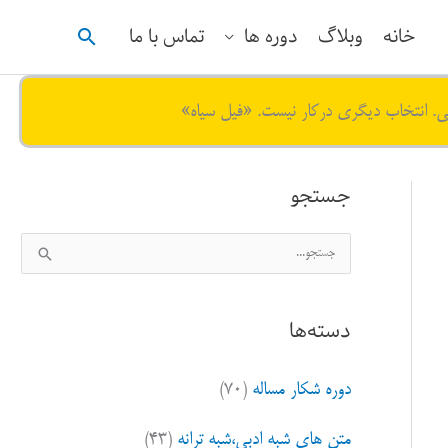
جستجو
خانه
وبلاگ
دوره ها
تماس با ما
ی. انتخاب دیگری درکار نیست. «فیل سیاه»
جستجو
ج
س
ت
دسته‌ها
ج
و
دوره شکار مساله
(۷۰)
ب
ر
متن های شبه ادبی،شبه ترانه
(۴۳)