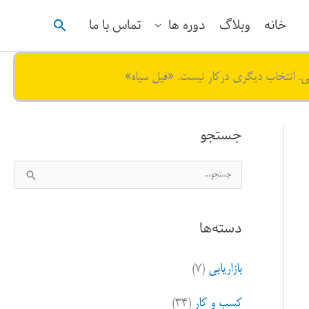
جستجو
خانه
وبلاگ
دوره ها
تماس با ما
ی. انتخاب دیگری درکار نیست. «فیل سیاه»
جستجو
ج
س
ت
دسته‌ها
ج
و
بازاریابی
(۷)
ب
ر
کسب و کار
(۳۴)