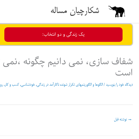
رش
شکارچیان مساله
ه
حتوا
یک زندگی و دو انتخاب:
شفاف سازی، نمی دانیم چگونه ،نمی تو
است
دیدگاه‌ خود را بنویسید
/
الگوها و الگوریتمهای تکرار شونده ناکارآمد در زندگی
,
خودشناسی
,
کسب و کار
,
رو
→
نوشته قبل