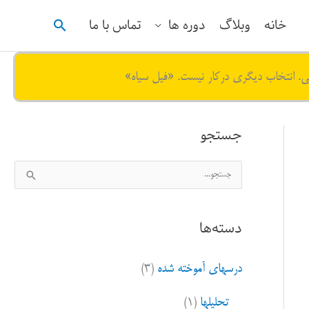
جستجو
خانه
وبلاگ
دوره ها
تماس با ما
ی. انتخاب دیگری درکار نیست. «فیل سیاه»
جستجو
ج
س
ت
دسته‌ها
ج
و
درسهای آموخته شده
(۳)
ب
ر
تحلیلها
(۱)