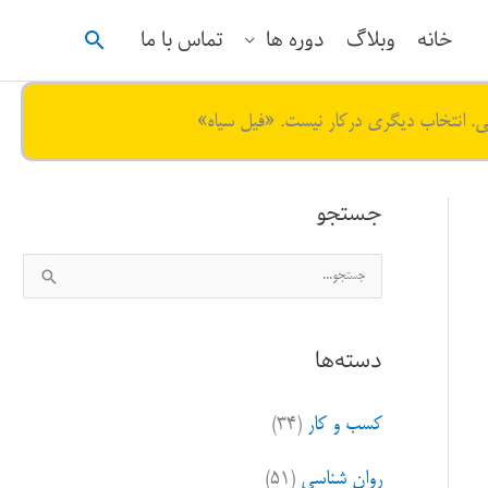
جستجو
خانه
وبلاگ
دوره ها
تماس با ما
ی. انتخاب دیگری درکار نیست. «فیل سیاه»
جستجو
ج
س
ت
دسته‌ها
ج
و
کسب و کار
(۳۴)
ب
ر
روان شناسی
(۵۱)