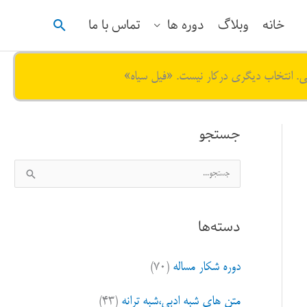
جستجو
خانه
وبلاگ
دوره ها
تماس با ما
ی. انتخاب دیگری درکار نیست. «فیل سیاه»
جستجو
ج
س
ت
دسته‌ها
ج
و
دوره شکار مساله
(۷۰)
ب
ر
متن های شبه ادبی،شبه ترانه
(۴۳)