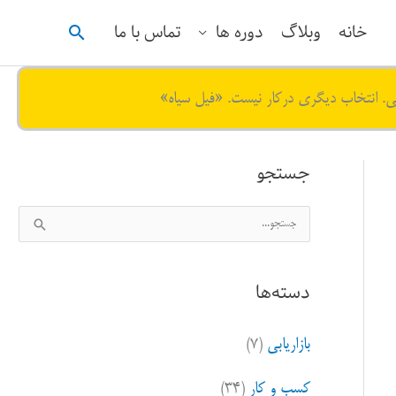
جستجو
خانه
وبلاگ
دوره ها
تماس با ما
ی. انتخاب دیگری درکار نیست. «فیل سیاه»
جستجو
ج
س
ت
دسته‌ها
ج
و
بازاریابی
(۷)
ب
ر
کسب و کار
(۳۴)