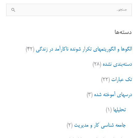
ج
س
ت
دسته‌ها
ج
و
الگوها و الگوریتمهای تکرار شونده ناکارآمد در زندگی
(۴۲)
ب
ر
دسته‌بندی نشده
(۲۸)
ا
ی
تک عبارات
(۲۲)
:
درسهای آموخته شده
(۳)
تحلیلها
(۱)
جامعه شناسی کار و مدیریت
(۲)