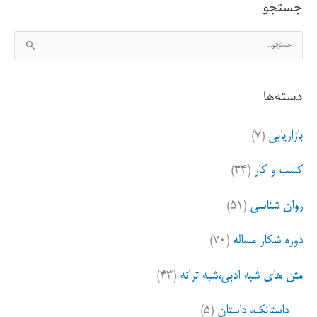
جستجو
ج
س
ت
دسته‌ها
ج
و
بازاریابی
(۷)
ب
ر
کسب و کار
(۳۴)
ا
ی
روان شناسی
(۵۱)
:
دوره شکار مساله
(۷۰)
متن های شبه ادبی،شبه ترانه
(۴۳)
داستانک، داستان
(۵)