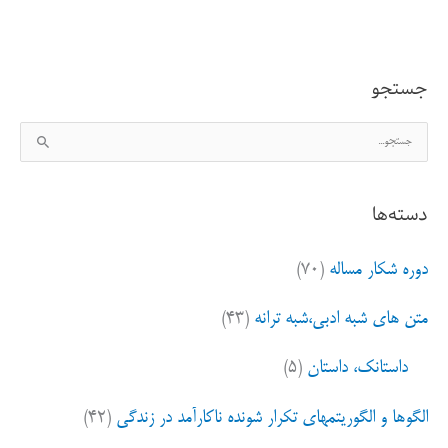
جستجو
ج
س
ت
دسته‌ها
ج
و
دوره شکار مساله
(۷۰)
ب
ر
متن های شبه ادبی،شبه ترانه
(۴۳)
ا
ی
داستانک، داستان
(۵)
:
الگوها و الگوریتمهای تکرار شونده ناکارآمد در زندگی
(۴۲)