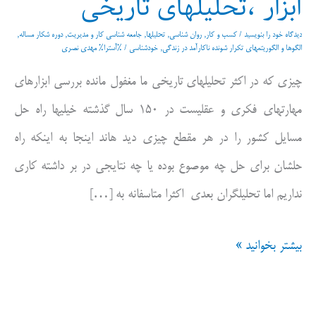
ابزار ،تحلیلهای تاریخی
دیدگاه‌ خود را بنویسید
/
کسب و کار
,
روان شناسی
,
تحلیلها
,
جامعه شناسی کار و مدیریت
,
دوره شکار مساله
,
الگوها و الگوریتمهای تکرار شونده ناکارآمد در زندگی
,
خودشناسی
/ %آسترا%
مهدی نصری
چیزی که در اکثر تحلیلهای تاریخی ما مغفول مانده بررسی ابزارهای
مهارتهای فکری و عقلیست در ۱۵۰ سال گذشته خیلیها راه حل
مسایل کشور را در هر مقطع چیزی دید هاند اینجا به اینکه راه
حلشان برای حل چه موصوع بوده یا چه نتایجی در بر داشته کاری
نداریم اما تحلیلگران بعدی اکثرا متاسفانه به […]
ابزار
بیشتر بخوانید »
،تحلیلهای
تاریخی