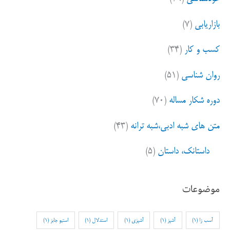
بازاریابی
(۷)
کسب و کار
(۳۴)
روان شناسی
(۵۱)
دوره شکار مساله
(۷۰)
متن های شبه ادبی،شبه ترانه
(۴۳)
داستانک، داستان
(۵)
موضوعات
آسب زا
(1)
آشپز
(1)
آشپزی
(1)
استدلال
(1)
استیو جابز
(1)