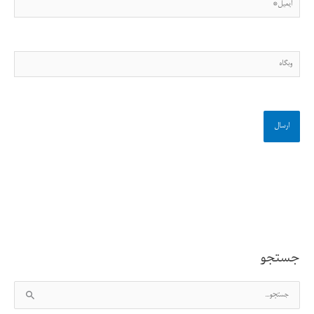
ایمیل*
وبگاه
جستجو
ج
س