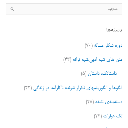
ج
س
ت
دسته‌ها
ج
و
دوره شکار مساله
(۷۰)
ب
ر
متن های شبه ادبی،شبه ترانه
(۴۳)
ا
ی
داستانک، داستان
(۵)
:
الگوها و الگوریتمهای تکرار شونده ناکارآمد در زندگی
(۴۲)
دسته‌بندی نشده
(۲۸)
تک عبارات
(۲۲)