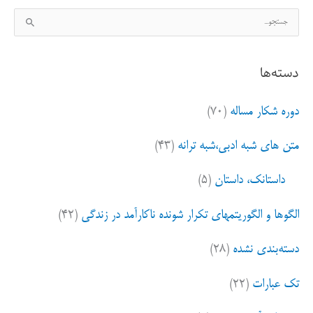
ج
س
ت
دسته‌ها
ج
و
دوره شکار مساله
(۷۰)
ب
ر
متن های شبه ادبی،شبه ترانه
(۴۳)
ا
ی
داستانک، داستان
(۵)
:
الگوها و الگوریتمهای تکرار شونده ناکارآمد در زندگی
(۴۲)
دسته‌بندی نشده
(۲۸)
تک عبارات
(۲۲)