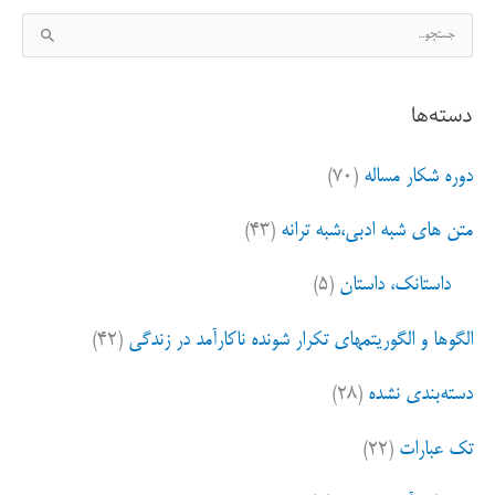
ج
س
ت
دسته‌ها
ج
و
دوره شکار مساله
(۷۰)
ب
ر
متن های شبه ادبی،شبه ترانه
(۴۳)
ا
ی
داستانک، داستان
(۵)
:
الگوها و الگوریتمهای تکرار شونده ناکارآمد در زندگی
(۴۲)
دسته‌بندی نشده
(۲۸)
تک عبارات
(۲۲)