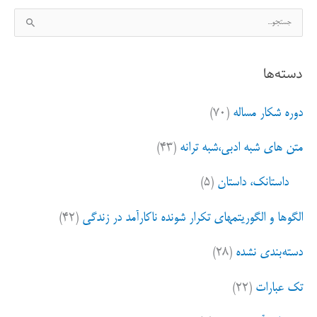
ج
س
ت
دسته‌ها
ج
و
دوره شکار مساله
(۷۰)
ب
ر
متن های شبه ادبی،شبه ترانه
(۴۳)
ا
ی
داستانک، داستان
(۵)
:
الگوها و الگوریتمهای تکرار شونده ناکارآمد در زندگی
(۴۲)
دسته‌بندی نشده
(۲۸)
تک عبارات
(۲۲)