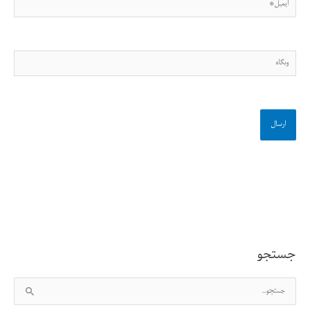
ایمیل*
وبگاه
جستجو
ج
س