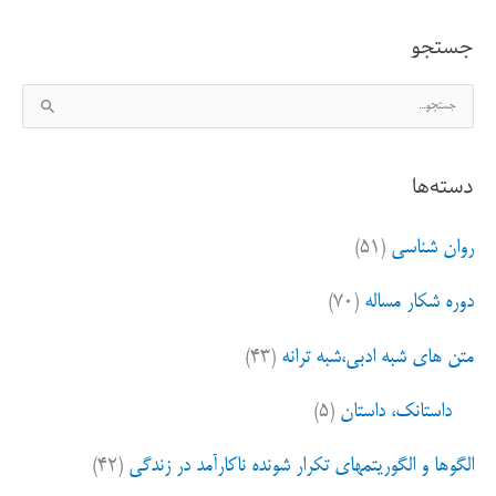
جستجو
ج
س
ت
دسته‌ها
ج
و
روان شناسی
(۵۱)
ب
ر
دوره شکار مساله
(۷۰)
ا
ی
متن های شبه ادبی،شبه ترانه
(۴۳)
:
داستانک، داستان
(۵)
الگوها و الگوریتمهای تکرار شونده ناکارآمد در زندگی
(۴۲)