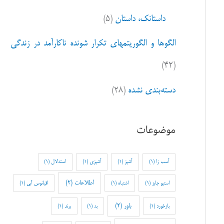
داستانک، داستان
(۵)
الگوها و الگوریتمهای تکرار شونده ناکارآمد در زندگی
(۴۲)
دسته‌بندی نشده
(۲۸)
موضوعات
آسب زا
(1)
آشپز
(1)
آشپزی
(1)
استدلال
(1)
اطلاعات
(2)
استیو جابز
(1)
اشتباه
(1)
اقیانوس آبی
(1)
باور
(2)
بازخورد
(1)
بد
(1)
برند
(1)