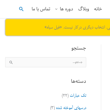
جستجو
خانه
وبلاگ
دوره ها
تماس با ما
ی. انتخاب دیگری درکار نیست. «فیل سیاه»
جستجو
ج
س
ت
دسته‌ها
ج
و
تک عبارات
(۲۲)
ب
ر
درسهای آموخته شده
(۳)