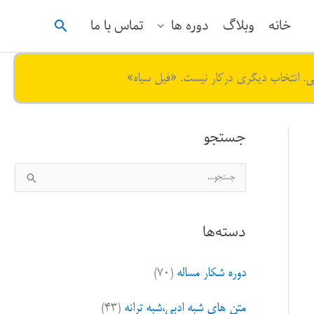
جستجو
خانه
وبلاگ
دوره ها
تماس با ما
ی. انتخاب دیگری درکار نیست. «فیل سیاه»
جستجو
ج
س
ت
دسته‌ها
ج
و
دوره شکار مساله
(۷۰)
ب
ر
متن های شبه ادبی،شبه ترانه
(۴۳)