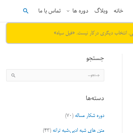
جستجو
خانه
وبلاگ
دوره ها
تماس با ما
ی. انتخاب دیگری درکار نیست. «فیل سیاه»
جستجو
ج
س
ت
دسته‌ها
ج
و
دوره شکار مساله
(۷۰)
ب
ر
متن های شبه ادبی،شبه ترانه
(۴۳)