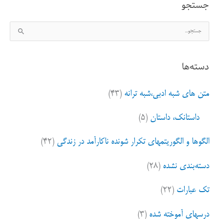
جستجو
ج
س
ت
دسته‌ها
ج
و
متن های شبه ادبی،شبه ترانه
(۴۳)
ب
ر
داستانک، داستان
(۵)
ا
ی
الگوها و الگوریتمهای تکرار شونده ناکارآمد در زندگی
(۴۲)
:
دسته‌بندی نشده
(۲۸)
تک عبارات
(۲۲)
درسهای آموخته شده
(۳)