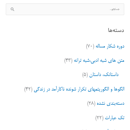
ج
س
ت
دسته‌ها
ج
و
دوره شکار مساله
(۷۰)
ب
ر
متن های شبه ادبی،شبه ترانه
(۴۳)
ا
ی
داستانک، داستان
(۵)
:
الگوها و الگوریتمهای تکرار شونده ناکارآمد در زندگی
(۴۲)
دسته‌بندی نشده
(۲۸)
تک عبارات
(۲۲)