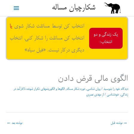
رش
شکارچیان مساله
فهرست
ه
حتوا
اصلی
انتخاب کن توسط مسائلت شکار شوی
یا
یک زندگی و دو
انتخاب کن مسائلت را شکار کنی. انتخاب
انتخاب:
دیگری درکار نیست. «فیل سیاه»
الگوی مالی قرض دادن
دیدگاه‌ خود را بنویسید
/
روان شناسی
,
دوره شکار مساله
,
الگوها و الگوریتمهای تکرار شونده ناکارآمد در
زندگی
,
خودشناسی
/ از
مهدی نصری
→
نوشته قبل
نوشته بعد
←