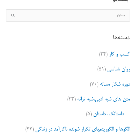
ج
س
ت
دسته‌ها
ج
و
کسب و کار
(۳۴)
ب
ر
روان شناسی
(۵۱)
ا
ی
دوره شکار مساله
(۷۰)
:
متن های شبه ادبی،شبه ترانه
(۴۳)
داستانک، داستان
(۵)
الگوها و الگوریتمهای تکرار شونده ناکارآمد در زندگی
(۴۲)