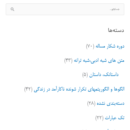
ج
س
ت
دسته‌ها
ج
و
دوره شکار مساله
(۷۰)
ب
ر
متن های شبه ادبی،شبه ترانه
(۴۳)
ا
ی
داستانک، داستان
(۵)
:
الگوها و الگوریتمهای تکرار شونده ناکارآمد در زندگی
(۴۲)
دسته‌بندی نشده
(۲۸)
تک عبارات
(۲۲)