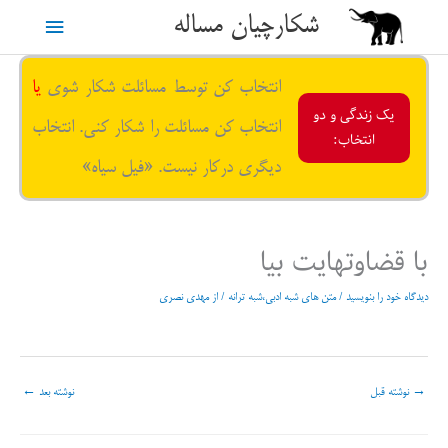
رش
شکارچیان مساله
فهرست
ه
حتوا
اصلی
انتخاب کن توسط مسائلت شکار شوی
یا
یک زندگی و دو
انتخاب کن مسائلت را شکار کنی. انتخاب
انتخاب:
دیگری درکار نیست. «فیل سیاه»
با قضاوتهایت بیا
دیدگاه‌ خود را بنویسید
/
متن های شبه ادبی،شبه ترانه
/ از
مهدی نصری
→
نوشته قبل
نوشته بعد
←