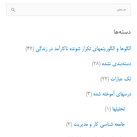
ج
س
ت
دسته‌ها
ج
و
الگوها و الگوریتمهای تکرار شونده ناکارآمد در زندگی
(۴۲)
ب
ر
دسته‌بندی نشده
(۲۸)
ا
ی
تک عبارات
(۲۲)
:
درسهای آموخته شده
(۳)
تحلیلها
(۱)
جامعه شناسی کار و مدیریت
(۲)