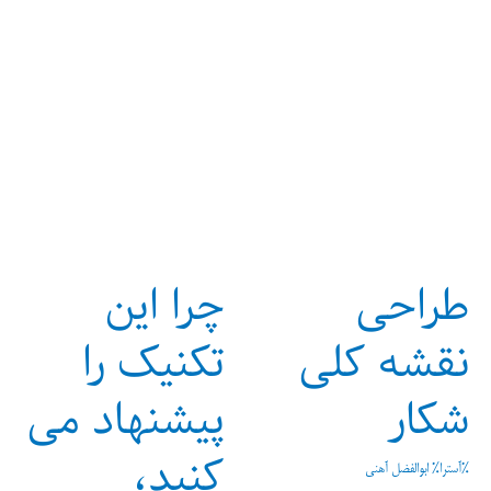
طراحی
چرا این
نقشه کلی
تکنیک را
شکار
پیشنهاد می
کنید،
%آسترا%
ابوالفضل آهنی