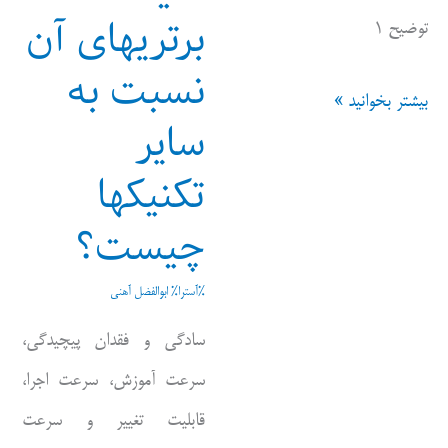
برتریهای آن
توضیح ۱
نسبت به
طراحی
بیشتر بخوانید »
سایر
نقشه
تکنیکها
کلی
شکار
چیست؟
%آسترا%
ابوالفضل آهنی
سادگی و فقدان پیچیدگی،
سرعت آموزش، سرعت اجرا،
قابلیت تغییر و سرعت