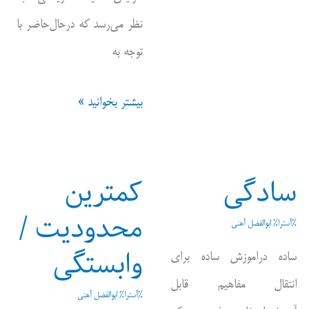
نظر می‌رسد که درحال‌حاضر با
توجه به
تعیین
بیشتر بخوانید »
قله
های
سادگی
کمترین
شکار
محدودیت /
%آسترا%
ابوالفضل آهنی
وابستگی
ساده دراموزش ساده برای
انتقال مفاهیم قابل
%آسترا%
ابوالفضل آهنی