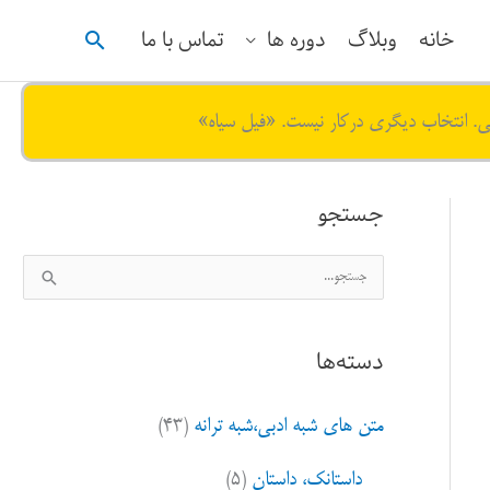
جستجو
خانه
وبلاگ
دوره ها
تماس با ما
ی. انتخاب دیگری درکار نیست. «فیل سیاه»
جستجو
ج
س
ت
دسته‌ها
ج
و
متن های شبه ادبی،شبه ترانه
(۴۳)
ب
ر
داستانک، داستان
(۵)