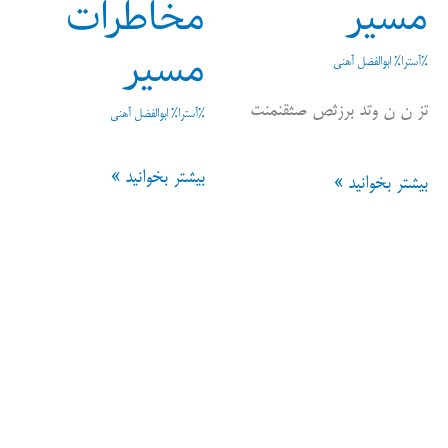
مسیر
مخاطرات
مسیر
%آسترا%
ابوالفضل آهنی
تز ن ن وتد برزثص صثقنمنت
%آسترا%
ابوالفضل آهنی
نقشه
بیشتر بخوانید »
نقشه
بیشتر بخوانید »
مخاطرات
موانع
مسیر
مسیر