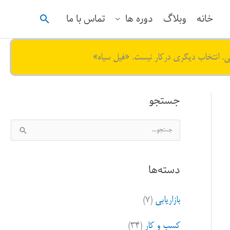
جستجو
خانه
وبلاگ
دوره ها
تماس با ما
ی. انتخاب دیگری درکار نیست. «فیل سیاه»
جستجو
ج
س
ت
دسته‌ها
ج
و
بازاریابی
(۷)
ب
ر
کسب و کار
(۳۴)