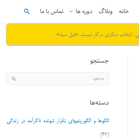
جستجو
خانه
وبلاگ
دوره ها
تماس با ما
ی. انتخاب دیگری درکار نیست. «فیل سیاه»
جستجو
ج
س
ت
دسته‌ها
ج
و
الگوها و الگوریتمهای تکرار شونده ناکارآمد در زندگی
ب
ر
(۴۲)