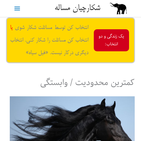
رش
شکارچیان مساله
فهرست
ه
حتوا
اصلی
انتخاب کن توسط مسائلت شکار شوی
یا
یک زندگی و دو
انتخاب کن مسائلت را شکار کنی. انتخاب
انتخاب:
دیگری درکار نیست. «فیل سیاه»
کمترین محدودیت / وابستگی