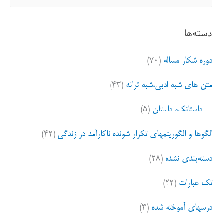
س
ت
دسته‌ها
ج
و
دوره شکار مساله
(۷۰)
ب
ر
متن های شبه ادبی،شبه ترانه
(۴۳)
ا
ی
داستانک، داستان
(۵)
:
الگوها و الگوریتمهای تکرار شونده ناکارآمد در زندگی
(۴۲)
دسته‌بندی نشده
(۲۸)
تک عبارات
(۲۲)
درسهای آموخته شده
(۳)