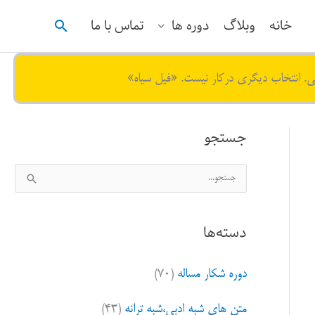
جستجو
خانه
وبلاگ
دوره ها
تماس با ما
ی. انتخاب دیگری درکار نیست. «فیل سیاه»
جستجو
ج
س
ت
دسته‌ها
ج
و
دوره شکار مساله
(۷۰)
ب
ر
متن های شبه ادبی،شبه ترانه
(۴۳)