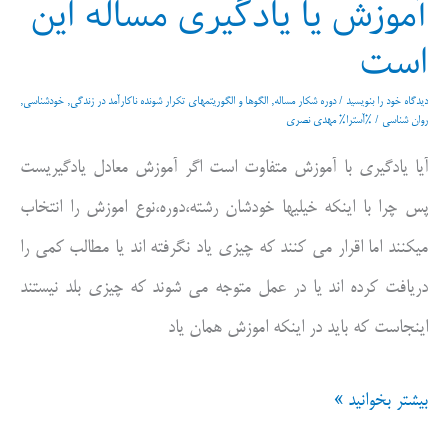
آموزش یا یادگیری مساله این
برد
است
و
باخت
دیدگاه‌ خود را بنویسید
/
دوره شکار مساله
,
الگوها و الگوریتمهای تکرار شونده ناکارآمد در زندگی
,
خودشناسی
,
روان شناسی
/ %آسترا%
مهدی نصری
آیا یادگیری با آموزش متفاوت است اگر آموزش معادل یادگیریست
پس چرا با اینکه خیلیها خودشان رشته،دوره،نوع اموزش را انتخاب
میکنند اما اقرار می کنند که چیزی یاد نگرفته اند یا مطالب کمی را
دریافت کرده اند یا در عمل متوجه می شوند که چیزی بلد نیستند
اینجاست که باید در اینکه اموزش همان یاد
آموزش
بیشتر بخوانید »
یا