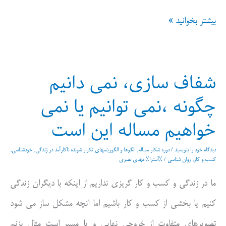
حلقه
بیشتر بخوانید »
های
کار
شفاف سازی، نمی دانیم
تیمی
چگونه ،نمی توانیم یا نمی
میز
خواهیم مساله این است
تصویر
سازی،میز
دیدگاه‌ خود را بنویسید
/
دوره شکار مساله
,
الگوها و الگوریتمهای تکرار شونده ناکارآمد در زندگی
,
خودشناسی
,
احساسات
کسب و کار
,
روان شناسی
/ %آسترا%
مهدی نصری
،میز
ما در زندگی و کسب و کار گریزی نداریم از اینکه با دیگران زندگی
مسائل،میز
کنیم یا بخشی از کسب و کار باشیم اما انچه مشکل ساز می شود
معیارهای
تصویرهای متفاوت از خروجی نهایی و یا مسیر است مثال بزنم