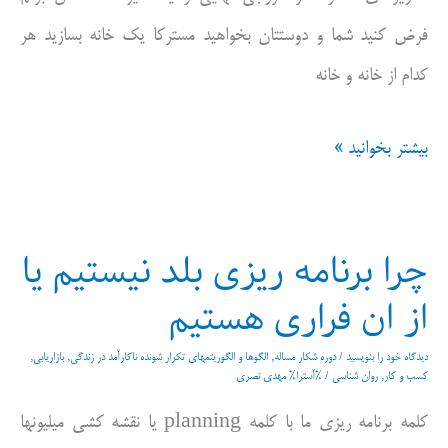
بیرونی
فرض کنید شما و دوستتان بخواهید مسترکا یک خانه بسازید هر
کدام از خانه و خانه
شفاف
بیشتر بخوانید »
سازی،
نمی
چرا برنامه ریزی بلد نیستیم یا
دانیم
از ان فراری هستیم
چگونه
،نمی
دیدگاه‌ خود را بنویسید
/
دوره شکار مساله
,
الگوها و الگوریتمهای تکرار شونده ناکارآمد در زندگی
,
بازاریابی
,
کسب و کار
,
روان شناسی
/ %آسترا%
مهدی نصری
توانیم
کلمه برنامه ریزی ما با کلمه planning یا نقشه کشی میلیونها
یا