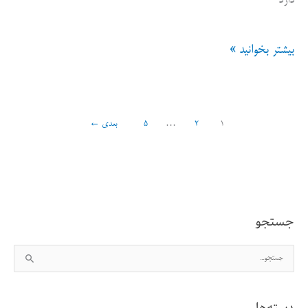
دارد
جدول
بیشتر بخوانید »
بچه
مندلیف
1
2
…
5
بعدی
←
کسب
و
کار
جستجو
ج
س
ت
دسته‌ها