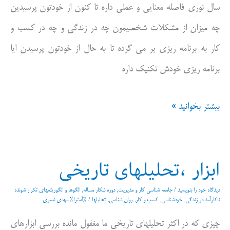
سال نوری فاصله معنایی و عملی داره تا کنون از خودتون پرسیدین
نمی
چه میزان از مشکلات شخصیمون چه در زندگی و چه در کسب و
خواهیم
کار به برنامه ریزی بر می گرده تا به حال از خودتون پرسیدن ایا
مساله
برنامه ریزی خودش تکنیک داره
این
است
چرا
بیشتر بخوانید »
برنامه
ریزی
ابزار ،تحلیلهای تاریخی
بلد
نیستیم
دیدگاه‌ خود را بنویسید
/
جامعه شناسی کار و مدیریت
,
دوره شکار مساله
,
الگوها و الگوریتمهای تکرار شونده
ناکارآمد در زندگی
,
خودشناسی
,
کسب و کار
,
روان شناسی
,
تحلیلها
/ %آسترا%
مهدی نصری
یا
چیزی که در اکثر تحلیلهای تاریخی ما مغفول مانده بررسی ابزارهای
از