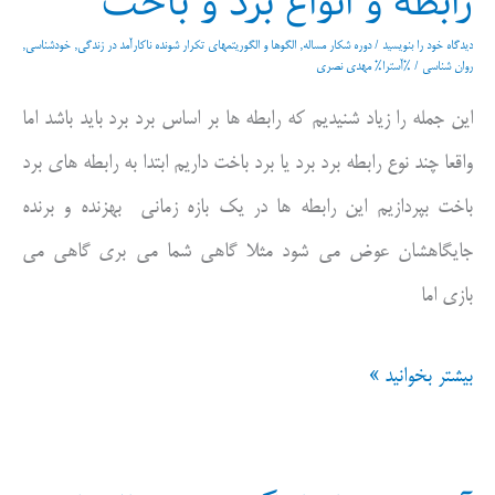
رابطه و انواع برد و باخت
مساله
دیدگاه‌ خود را بنویسید
/
دوره شکار مساله
,
الگوها و الگوریتمهای تکرار شونده ناکارآمد در زندگی
,
خودشناسی
,
روان شناسی
/ %آسترا%
مهدی نصری
این
این جمله را زیاد شنیدیم که رابطه ها بر اساس برد برد باید باشد اما
است
واقعا چند نوع رابطه برد برد یا برد باخت داریم ابتدا به رابطه های برد
باخت بپردازیم این رابطه ها در یک بازه زمانی بهزنده و برنده
جایگاهشان عوض می شود مثلا گاهی شما می بری گاهی می
بازی اما
رابطه
بیشتر بخوانید »
و
انواع