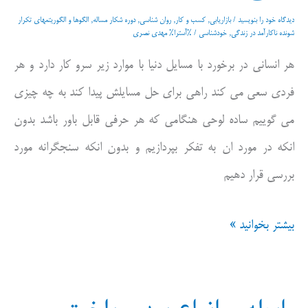
دیدگاه‌ خود را بنویسید
/
بازاریابی
,
کسب و کار
,
روان شناسی
,
دوره شکار مساله
,
الگوها و الگوریتمهای تکرار
شونده ناکارآمد در زندگی
,
خودشناسی
/ %آسترا%
مهدی نصری
هر انسانی در برخورد با مسایل دنیا با موارد زیر سرو کار دارد و هر
فردی سعی می کند راهی برای حل مسایلش پیدا کند به چه چیزی
می گوییم ساده لوحی هنگامی که هر حرفی قابل باور باشد بدون
انکه در مورد ان به تفکر بپردازیم و بدون انکه سنجگرانه مورد
بررسی قرار دهیم
ساده
بیشتر بخوانید »
لوحی،ساده
انگاری،ساده
سازی