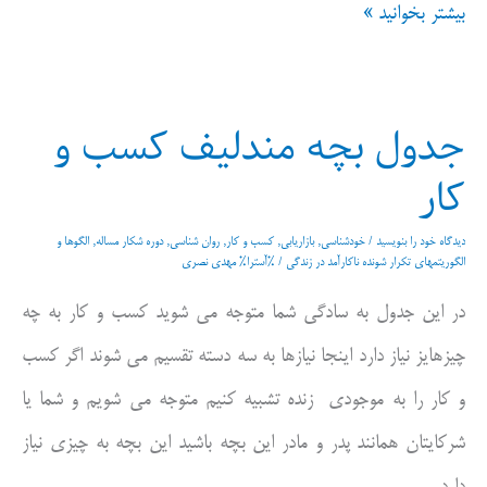
نردبان
بیشتر بخوانید »
دو
گانه
جدول بچه مندلیف کسب و
تغییر
کار
در
درون،تغییر
دیدگاه‌ خود را بنویسید
/
خودشناسی
,
بازاریابی
,
کسب و کار
,
روان شناسی
,
دوره شکار مساله
,
الگوها و
الگوریتمهای تکرار شونده ناکارآمد در زندگی
/ %آسترا%
مهدی نصری
در
در این جدول به سادگی شما متوجه می شوید کسب و کار به چه
بیرون
چیزهایز نیاز دارد اینجا نیازها به سه دسته تقسیم می شوند اگر کسب
و کار را به موجودی زنده تشبیه کنیم متوجه می شویم و شما یا
شرکایتان همانند پدر و مادر این بچه باشید این بچه به چیزی نیاز