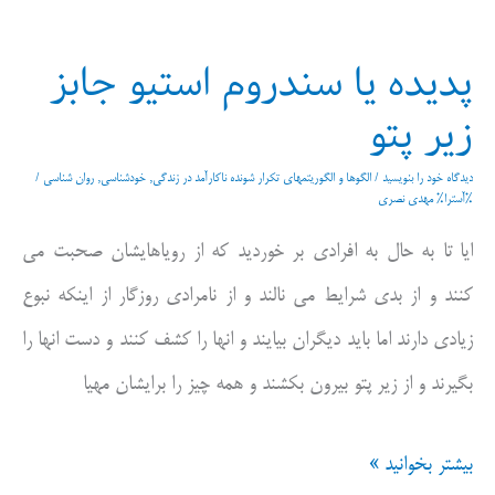
یادگیری
پدیده یا سندروم استیو جابز
مساله
زیر پتو
این
است
دیدگاه‌ خود را بنویسید
/
الگوها و الگوریتمهای تکرار شونده ناکارآمد در زندگی
,
خودشناسی
,
روان شناسی
/
%آسترا%
مهدی نصری
ایا تا به حال به افرادی بر خوردید که از رویاهایشان صحبت می
کنند و از بدی شرایط می نالند و از نامرادی روزگار از اینکه نبوع
زیادی دارند اما باید دیگران بیایند و انها را کشف کنند و دست انها را
بگیرند و از زیر پتو بیرون بکشند و همه چیز را برایشان مهیا
پدیده
بیشتر بخوانید »