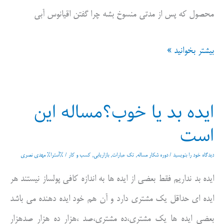
محصول که پس از مدتی منسوخ بشه چرا گفتن اقیانوس آبی
گلف
بیشتر بخوانید »
استریم
بازاریابی
ایده بد یا خوب؟مساله این
است
دیدگاه‌ خود را بنویسید
/
دوره شکار مساله
,
تک عبارات
,
بازاریابی
,
کسب و کار
/ %آسترا%
مهدی نصری
ایده بد نداریم فقط بعضی از ایده ها به اندازه کافی پولساز نیستند هر
ایده ای حداقل یک مشتری دارد و آن هم خود ایده دهنده می باشد
بعضی ایده ها یک مشتری،ده مشتری،صد ،هزار ده هزار صدهزار