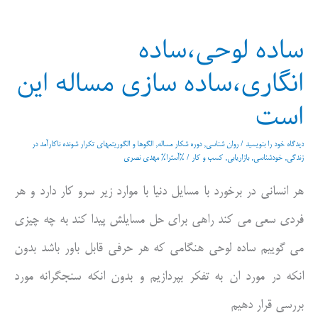
ریزی
ساده لوحی،ساده
بلد
انگاری،ساده سازی مساله این
نیستیم
است
یا
از
دیدگاه‌ خود را بنویسید
/
روان شناسی
,
دوره شکار مساله
,
الگوها و الگوریتمهای تکرار شونده ناکارآمد در
ان
زندگی
,
خودشناسی
,
بازاریابی
,
کسب و کار
/ %آسترا%
مهدی نصری
فراری
هر انسانی در برخورد با مسایل دنیا با موارد زیر سرو کار دارد و هر
هستیم
فردی سعی می کند راهی برای حل مسایلش پیدا کند به چه چیزی
می گوییم ساده لوحی هنگامی که هر حرفی قابل باور باشد بدون
انکه در مورد ان به تفکر بپردازیم و بدون انکه سنجگرانه مورد
بررسی قرار دهیم