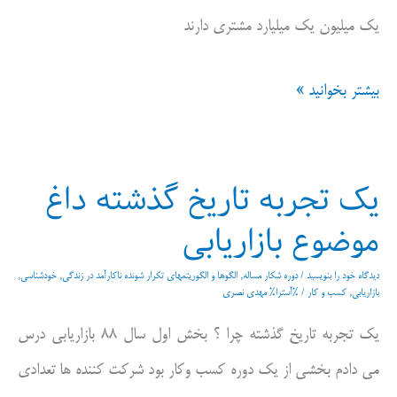
یک میلیون یک میلیارد مشتری دارند
ایده
بیشتر بخوانید »
بد
یا
یک تجربه تاریخ گذشته داغ
خوب؟
موضوع بازاریابی
مساله
این
دیدگاه‌ خود را بنویسید
/
دوره شکار مساله
,
الگوها و الگوریتمهای تکرار شونده ناکارآمد در زندگی
,
خودشناسی
,
بازاریابی
,
کسب و کار
/ %آسترا%
مهدی نصری
است
یک تجربه تاریخ گذشته چرا ؟ بخش اول سال ۸۸ بازاریابی درس
می دادم بخشی از یک دوره کسب وکار بود شرکت کننده ها تعدادی