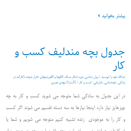
ساده
بیشتر بخوانید »
لوحی،ساده
انگاری،ساده
جدول بچه مندلیف کسب و
سازی
کار
مساله
این
دیدگاه‌ خود را بنویسید
/
روان شناسی
,
دوره شکار مساله
,
الگوها و الگوریتمهای تکرار شونده ناکارآمد در
زندگی
,
خودشناسی
,
بازاریابی
,
کسب و کار
/ %آسترا%
مهدی نصری
است
در این جدول به سادگی شما متوجه می شوید کسب و کار به چه
چیزهایز نیاز دارد اینجا نیازها به سه دسته تقسیم می شوند اگر کسب
و کار را به موجودی زنده تشبیه کنیم متوجه می شویم و شما یا