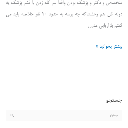
متخصص و دکتر و پزشک بودن واقعا سر کله زدن با قشر پزشک یه
دونه اش هم وحشتناکه چه برسه به حدود ۲۰ نفر خلاصه باید می
گفتم بازاریابی مدرن
یک
بیشتر بخوانید »
تجربه
تاریخ
گذشته
داغ
جستجو
موضوع
ج
بازاریابی
س