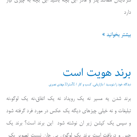
شرکایتان همانند پدر و مادر این بچه باشید این بچه به چیزی نیاز
دارد
جدول
بیشتر بخوانید »
بچه
مندلیف
برند هویت است
کسب
و
دیدگاه‌ خود را بنویسید
/
بازاریابی
,
کسب و کار
/ %آسترا%
مهدی نصری
کار
برند شدن یه مسیر نه یک رویداد نه یک اتفاق،نه یک لوگو،نه
تبلیغات و نه خیلی چیزهای دیگه یک عکس در مورد فرد گرفته شود
و سپس یک کپشن زیر ان نوشته شود این برند است؟ برند یک
حس و دریافت است برند یک لوگوی بی جان نیست تصویر یک