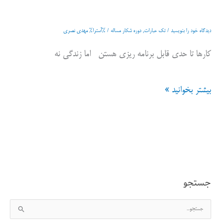
ریزی
بلد
دیدگاه‌ خود را بنویسید
/
تک عبارات
,
دوره شکار مساله
/ %آسترا%
مهدی نصری
نیستیم
کارها تا حدی قابل برنامه ریزی هستن اما زندگی نه
یا
بیشتر بخوانید »
از
ان
فراری
هستیم
جستجو
ج
س