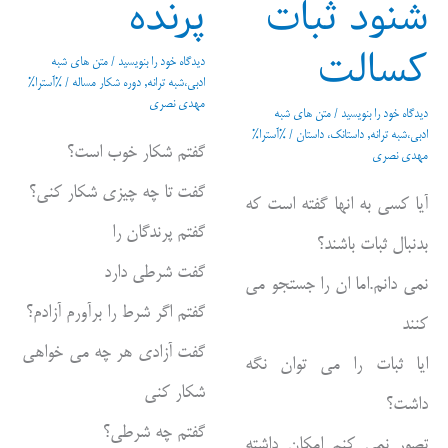
شنود ثبات
پرنده
کسالت
دیدگاه‌ خود را بنویسید
/
متن های شبه
ادبی،شبه ترانه
,
دوره شکار مساله
/ %آسترا%
مهدی نصری
دیدگاه‌ خود را بنویسید
/
متن های شبه
ادبی،شبه ترانه
,
داستانک، داستان
/ %آسترا%
گفتم شکار خوب است؟
مهدی نصری
گفت تا چه چیزی شکار کنی؟
آیا کسی به انها گفته است که
گفتم پرندگان را
بدنبال ثبات باشند؟
گفت شرطی دارد
نمی دانم.اما ان را جستجو می
گفتم اگر شرط را برآورم آزادم؟
کنند
گفت آزادی هر چه می خواهی
ایا ثبات را می توان نگه
شکار کنی
داشت؟
گفتم چه شرطی؟
تصور نمی کنم امکان داشته