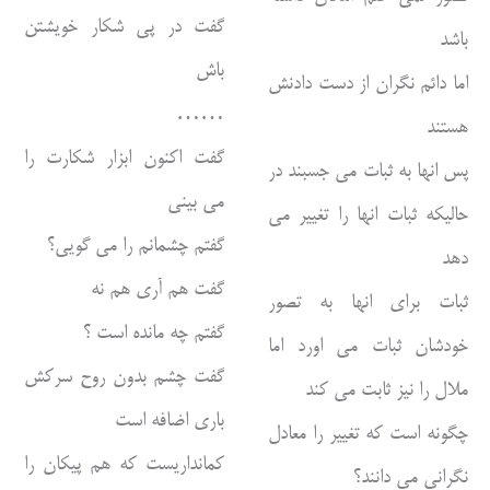
گفت در پی شکار خویشتن
باشد
باش
اما دائم نگران از دست دادنش
……
هستند
گفت اکنون ابزار شکارت را
پس انها به ثبات می جسبند در
می بینی
حالیکه ثبات انها را تغییر می
گفتم چشمانم را می گویی؟
دهد
گفت هم آری هم نه
ثبات برای انها به تصور
گفتم چه مانده است ؟
خودشان ثبات می اورد اما
گفت چشم بدون روح سرکش
ملال را نیز ثابت می کند
باری اضافه است
چگونه است که تغییر را معادل
کمانداریست که هم پیکان را
نگرانی می دانند؟