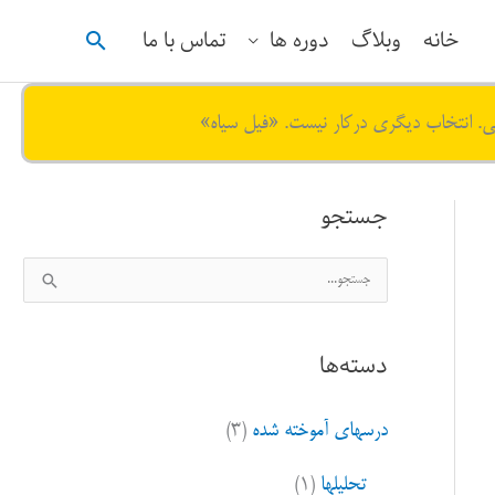
جستجو
خانه
وبلاگ
دوره ها
تماس با ما
ی. انتخاب دیگری درکار نیست. «فیل سیاه»
جستجو
ج
س
ت
دسته‌ها
ج
و
درسهای آموخته شده
(۳)
ب
ر
تحلیلها
(۱)