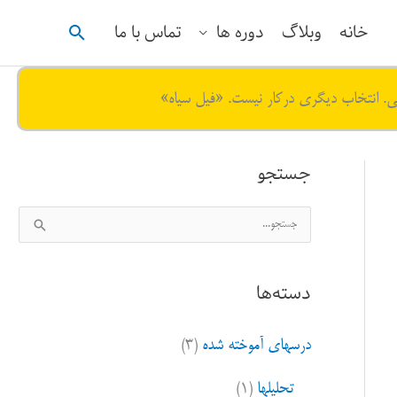
جستجو
خانه
وبلاگ
دوره ها
تماس با ما
ی. انتخاب دیگری درکار نیست. «فیل سیاه»
جستجو
ج
س
ت
دسته‌ها
ج
و
درسهای آموخته شده
(۳)
ب
ر
تحلیلها
(۱)