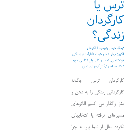
ترس یا
کارگردان
زندگی؟
دیدگاه‌ خود را بنویسید
/
الگوها و
الگوریتمهای تکرار شونده ناکارآمد در زندگی
,
خودشناسی
,
کسب و کار
,
روان شناسی
,
دوره
شکار مساله
/ %آسترا%
مهدی نصری
کارگردان ترس چگونه
کارگردانی زندگی را به ذهن و
مغز واگذار می کنیم الگوهای
مسیرهای نرفته یا انتخابهای
نکرده مثال از شما بپرسند چرا